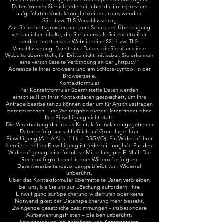
Daten können Sie sich jederzeit über die im Impressum
aufgeführten Kontaktmöglichkeiten an uns wenden.
SSL- bzw. TLS-Verschlüsselung
Aus Sicherheitsgründen und zum Schutz der Übertragung
vertraulicher Inhalte, die Sie an uns als Seitenbetreiber
senden, nutzt unsere Website eine SSL-bzw. TLS-
Verschlüsselung. Damit sind Daten, die Sie über diese
Website übermitteln, für Dritte nicht mitlesbar. Sie erkennen
eine verschlüsselte Verbindung an der „https://“
Adresszeile Ihres Browsers und am Schloss-Symbol in der
Browserzeile.
Kontaktformular
Per Kontaktformular übermittelte Daten werden
einschließlich Ihrer Kontaktdaten gespeichert, um Ihre
Anfrage bearbeiten zu können oder um für Anschlussfragen
bereitzustehen. Eine Weitergabe dieser Daten findet ohne
Ihre Einwilligung nicht statt.
Die Verarbeitung der in das Kontaktformular eingegebenen
Daten erfolgt ausschließlich auf Grundlage Ihrer
Einwilligung (Art. 6 Abs. 1 lit. a DSGVO). Ein Widerruf Ihrer
bereits erteilten Einwilligung ist jederzeit möglich. Für den
Widerruf genügt eine formlose Mitteilung per E-Mail. Die
Rechtmäßigkeit der bis zum Widerruf erfolgten
Datenverarbeitungsvorgänge bleibt vom Widerruf
unberührt.
Über das Kontaktformular übermittelte Daten verbleiben
bei uns, bis Sie uns zur Löschung auffordern, Ihre
Einwilligung zur Speicherung widerrufen oder keine
Notwendigkeit der Datenspeicherung mehr besteht.
Zwingende gesetzliche Bestimmungen – insbesondere
Aufbewahrungsfristen – bleiben unberührt.
Speicherdauer von Beiträgen und Kommentaren