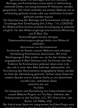
Beiträge und Kommentare sowie damit in Verbindung
stehende Daten, wie beispielsweise IP-Adressen, werden
gespeichert. Der Inhalt verbleibt auf unserer Website, bis er
vollständig gelöscht wurde oder aus rechtlichen Gründen
gelöscht werden musste.
Die Speicherung der Beiträge und Kommentare erfolgt auf
Grundlage Ihrer Einwilligung (Art. 6 Abs. 1 lit. a DSGVO).
Ein Widerruf Ihrer bereits erteilten Einwilligung ist jederzeit
möglich. Für den Widerruf genügt eine formlose Mitteilung
per E-Mail. Die
Rechtmäßigkeit bereits erfolgter
Datenverarbeitungsvorgänge bleibt vom Widerruf
unberührt.
Abonnieren von Kommentaren
Sie können als Nutzer unserer Website nach erfolgter
Anmeldung Kommentare abonnieren. Mit einer
Bestätigungs-E-Mail prüfen wir, ob Sie der Inhaber der
angegebenen E-Mail-Adresse sind. Sie können die Abo-
Funktion für Kommentare jederzeit über einen Link,
der sich in einer Abo-Mail befindet, abbestellen. Zur
Einrichtung des Abonnements eingegebene Daten werden
im Falle der Abmeldung gelöscht. Sollten diese Daten für
andere Zwecke und an anderer Stelle an uns übermittelt
worden sein, verbleiben diese
weiterhin bei uns.
YouTube
Für Integration und Darstellung von Videoinhalten nutzt
unsere Website Plugins von YouTube. Anbieter des
Videoportals ist die YouTube, LLC, 901 Cherry Ave., San
Bruno, CA 94066, USA.
Bei Aufruf einer Seite mit integriertem YouTube-Plugin wird
eine Verbindung zu den Servern von YouTube hergestellt.