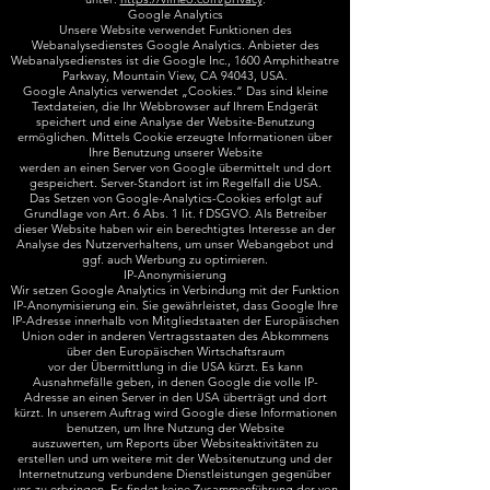
Google Analytics
Unsere Website verwendet Funktionen des
Webanalysedienstes Google Analytics. Anbieter des
Webanalysedienstes ist die Google Inc., 1600 Amphitheatre
Parkway, Mountain View, CA 94043, USA.
Google Analytics verwendet „Cookies.“ Das sind kleine
Textdateien, die Ihr Webbrowser auf Ihrem Endgerät
speichert und eine Analyse der Website-Benutzung
ermöglichen. Mittels Cookie erzeugte Informationen über
Ihre Benutzung unserer Website
werden an einen Server von Google übermittelt und dort
gespeichert. Server-Standort ist im Regelfall die USA.
Das Setzen von Google-Analytics-Cookies erfolgt auf
Grundlage von Art. 6 Abs. 1 lit. f DSGVO. Als Betreiber
dieser Website haben wir ein berechtigtes Interesse an der
Analyse des Nutzerverhaltens, um unser Webangebot und
ggf. auch Werbung zu optimieren.
IP-Anonymisierung
Wir setzen Google Analytics in Verbindung mit der Funktion
IP-Anonymisierung ein. Sie gewährleistet, dass Google Ihre
IP-Adresse innerhalb von Mitgliedstaaten der Europäischen
Union oder in anderen Vertragsstaaten des Abkommens
über den Europäischen Wirtschaftsraum
vor der Übermittlung in die USA kürzt. Es kann
Ausnahmefälle geben, in denen Google die volle IP-
Adresse an einen Server in den USA überträgt und dort
kürzt. In unserem Auftrag wird Google diese Informationen
benutzen, um Ihre Nutzung der Website
auszuwerten, um Reports über Websiteaktivitäten zu
erstellen und um weitere mit der Websitenutzung und der
Internetnutzung verbundene Dienstleistungen gegenüber
uns zu erbringen. Es findet keine Zusammenführung der von