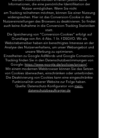
Informationen, die eine persönliche Identifikation der
Nutzer ermöglichen. Wenn Sie nicht
am Tracking teilnehmen möchten, können Sie einer Nutzung
widersprechen. Hier ist das Conversion-Cookie in den
Nutzereinstellungen des Browsers zu deaktivieren. So findet
auch keine Aufnahme in die Conversion-Tracking Statistiken
statt.
Die Speicherung von “Conversion-Cookies” erfolgt auf
Grundlage von Art. 6 Abs. 1 lit. f DSGVO. Wir als
Websitebetreiber haben ein berechtigtes Interesse an der
Analyse des Nutzerverhaltens, um unser Webangebot und
unsere Werbung zu optimieren.
Einzelheiten zu Google AdWords und Google Conversion-
Tracking finden Sie in den Datenschutzbestimmungen von
Google:
https://www.google.de/policies/privacy/
.
Mit einem modernen Webbrowser können Sie das Setzen
von Cookies überwachen, einschränken oder unterbinden.
Die Deaktivierung von Cookies kann eine eingeschränkte
Funktionalität unserer Website zur Folge haben.
Quelle: Datenschutz-Konfigurator von
mein-
datenschutzbeauftragter.de