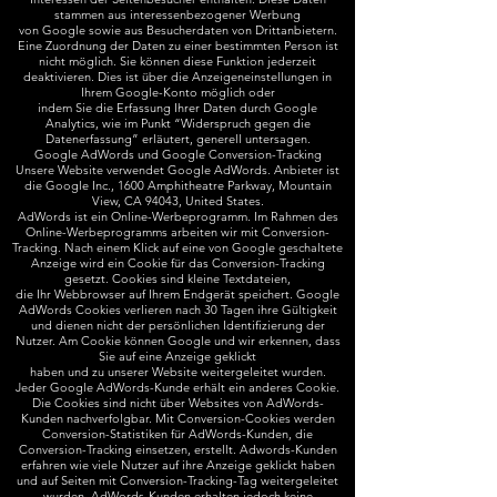
stammen aus interessenbezogener Werbung
von Google sowie aus Besucherdaten von Drittanbietern.
Eine Zuordnung der Daten zu einer bestimmten Person ist
nicht möglich. Sie können diese Funktion jederzeit
deaktivieren. Dies ist über die Anzeigeneinstellungen in
Ihrem Google-Konto möglich oder
indem Sie die Erfassung Ihrer Daten durch Google
Analytics, wie im Punkt “Widerspruch gegen die
Datenerfassung” erläutert, generell untersagen.
Google AdWords und Google Conversion-Tracking
Unsere Website verwendet Google AdWords. Anbieter ist
die Google Inc., 1600 Amphitheatre Parkway, Mountain
View, CA 94043, United States.
AdWords ist ein Online-Werbeprogramm. Im Rahmen des
Online-Werbeprogramms arbeiten wir mit Conversion-
Tracking. Nach einem Klick auf eine von Google geschaltete
Anzeige wird ein Cookie für das Conversion-Tracking
gesetzt. Cookies sind kleine Textdateien,
die Ihr Webbrowser auf Ihrem Endgerät speichert. Google
AdWords Cookies verlieren nach 30 Tagen ihre Gültigkeit
und dienen nicht der persönlichen Identifizierung der
Nutzer. Am Cookie können Google und wir erkennen, dass
Sie auf eine Anzeige geklickt
haben und zu unserer Website weitergeleitet wurden.
Jeder Google AdWords-Kunde erhält ein anderes Cookie.
Die Cookies sind nicht über Websites von AdWords-
Kunden nachverfolgbar. Mit Conversion-Cookies werden
Conversion-Statistiken für AdWords-Kunden, die
Conversion-Tracking einsetzen, erstellt. Adwords-Kunden
erfahren wie viele Nutzer auf ihre Anzeige geklickt haben
und auf Seiten mit Conversion-Tracking-Tag weitergeleitet
wurden. AdWords-Kunden erhalten jedoch keine