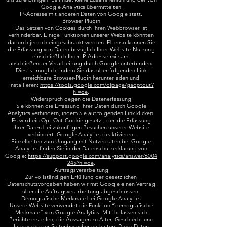
Google Analytics übermittelten
IP-Adresse mit anderen Daten von Google statt.
Browser Plugin
Das Setzen von Cookies durch Ihren Webbrowser ist
verhinderbar. Einige Funktionen unserer Website könnten
dadurch jedoch eingeschränkt werden. Ebenso können Sie
die Erfassung von Daten bezüglich Ihrer Website-Nutzung
einschließlich Ihrer IP-Adresse mitsamt
anschließender Verarbeitung durch Google unterbinden.
Dies ist möglich, indem Sie das über folgenden Link
erreichbare Browser-Plugin herunterladen und
installieren:
https://tools.google.com/dlpage/gaoptout?
hl=de
.
Widerspruch gegen die Datenerfassung
Sie können die Erfassung Ihrer Daten durch Google
Analytics verhindern, indem Sie auf folgenden Link klicken.
Es wird ein Opt-Out-Cookie gesetzt, der die Erfassung
Ihrer Daten bei zukünftigen Besuchen unserer Website
verhindert: Google Analytics deaktivieren.
Einzelheiten zum Umgang mit Nutzerdaten bei Google
Analytics finden Sie in der Datenschutzerklärung von
Google:
https://support.google.com/analytics/answer/6004
245?hl=de
.
Auftragsverarbeitung
Zur vollständigen Erfüllung der gesetzlichen
Datenschutzvorgaben haben wir mit Google einen Vertrag
über die Auftragsverarbeitung abgeschlossen.
Demografische Merkmale bei Google Analytics
Unsere Website verwendet die Funktion “demografische
Merkmale” von Google Analytics. Mit ihr lassen sich
Berichte erstellen, die Aussagen zu Alter, Geschlecht und
Interessen der Seitenbesucher enthalten. Diese Daten