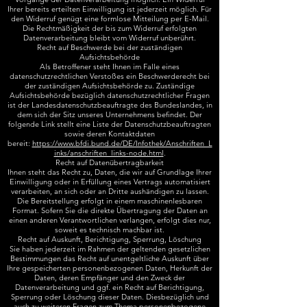
Ihrer bereits erteilten Einwilligung ist jederzeit möglich. Für
den Widerruf genügt eine formlose Mitteilung per E-Mail.
Die Rechtmäßigkeit der bis zum Widerruf erfolgten
Datenverarbeitung bleibt vom Widerruf unberührt.
Recht auf Beschwerde bei der zuständigen
Aufsichtsbehörde
Als Betroffener steht Ihnen im Falle eines
datenschutzrechtlichen Verstoßes ein Beschwerderecht bei
der zuständigen Aufsichtsbehörde zu. Zuständige
Aufsichtsbehörde bezüglich datenschutzrechtlicher Fragen
ist der Landesdatenschutzbeauftragte des Bundeslandes, in
dem sich der Sitz unseres Unternehmens befindet. Der
folgende Link stellt eine Liste der Datenschutzbeauftragten
sowie deren Kontaktdaten
bereit:
https://www.bfdi.bund.de/DE/Infothek/Anschriften_L
inks/anschriften_links-node.html
.
Recht auf Datenübertragbarkeit
Ihnen steht das Recht zu, Daten, die wir auf Grundlage Ihrer
Einwilligung oder in Erfüllung eines Vertrags automatisiert
verarbeiten, an sich oder an Dritte aushändigen zu lassen.
Die Bereitstellung erfolgt in einem maschinenlesbaren
Format. Sofern Sie die direkte Übertragung der Daten an
einen anderen Verantwortlichen verlangen, erfolgt dies nur,
soweit es technisch machbar ist.
Recht auf Auskunft, Berichtigung, Sperrung, Löschung
Sie haben jederzeit im Rahmen der geltenden gesetzlichen
Bestimmungen das Recht auf unentgeltliche Auskunft über
Ihre gespeicherten personenbezogenen Daten, Herkunft der
Daten, deren Empfänger und den Zweck der
Datenverarbeitung und ggf. ein Recht auf Berichtigung,
Sperrung oder Löschung dieser Daten. Diesbezüglich und
auch zu weiteren Fragen zum Thema personenbezogene