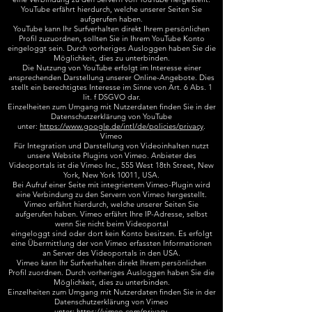
YouTube erfährt hierdurch, welche unserer Seiten Sie
aufgerufen haben.
YouTube kann Ihr Surfverhalten direkt Ihrem persönlichen
Profil zuzuordnen, sollten Sie in Ihrem YouTube Konto
eingeloggt sein. Durch vorheriges Ausloggen haben Sie die
Möglichkeit, dies zu unterbinden.
Die Nutzung von YouTube erfolgt im Interesse einer
ansprechenden Darstellung unserer Online-Angebote. Dies
stellt ein berechtigtes Interesse im Sinne von Art. 6 Abs. 1
lit. f DSGVO dar.
Einzelheiten zum Umgang mit Nutzerdaten finden Sie in der
Datenschutzerklärung von YouTube
unter:
https://www.google.de/intl/de/policies/privacy
.
Vimeo
Für Integration und Darstellung von Videoinhalten nutzt
unsere Website Plugins von Vimeo. Anbieter des
Videoportals ist die Vimeo Inc., 555 West 18th Street, New
York, New York 10011, USA.
Bei Aufruf einer Seite mit integriertem Vimeo-Plugin wird
eine Verbindung zu den Servern von Vimeo hergestellt.
Vimeo erfährt hierdurch, welche unserer Seiten Sie
aufgerufen haben. Vimeo erfährt Ihre IP-Adresse, selbst
wenn Sie nicht beim Videoportal
eingeloggt sind oder dort kein Konto besitzen. Es erfolgt
eine Übermittlung der von Vimeo erfassten Informationen
an Server des Videoportals in den USA.
Vimeo kann Ihr Surfverhalten direkt Ihrem persönlichen
Profil zuordnen. Durch vorheriges Ausloggen haben Sie die
Möglichkeit, dies zu unterbinden.
Einzelheiten zum Umgang mit Nutzerdaten finden Sie in der
Datenschutzerklärung von Vimeo
unter:
https://vimeo.com/privacy
.